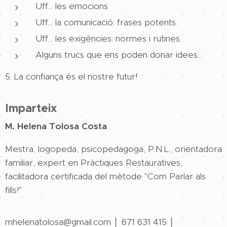
Uff... les emocions
Uff... la comunicació: frases potents.
Uff... les exigències: normes i rutines.
Alguns trucs que ens poden donar idees...
5. La confiança és el nostre futur!
Imparteix
M. Helena Tolosa Costa
Mestra, logopeda, psicopedagoga, P.N.L., orientadora
familiar, expert en Pràctiques Restauratives,
facilitadora certificada del mètode "Com Parlar als
fills!"
mhelenatolosa@gmail.com │ 671 631 415 │